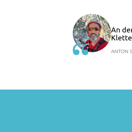
An de
Klette
ANTON 