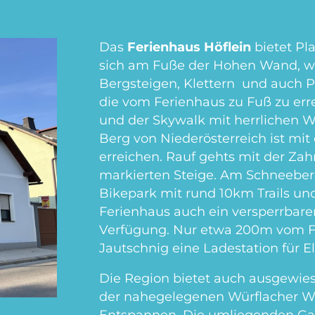
Das
Ferienhaus Höflein
bietet Pla
sich am Fuße der Hohen Wand, w
Bergsteigen, Klettern und auch 
die vom Ferienhaus zu Fuß zu erre
und der Skywalk mit herrlichen W
Berg von Niederösterreich ist mit
erreichen. Rauf gehts mit der Za
markierten Steige. Am Schneeberg
Bikepark mit rund 10km Trails und
Ferienhaus auch ein versperrbare
Verfügung. Nur etwa 200m vom F
Jautschnig eine Ladestation für E
Die Region bietet auch ausgewie
der nahegelegenen Würflacher We
Entspannen. Die umliegenden Ga