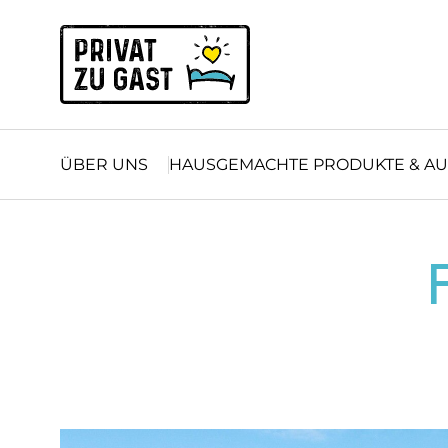
Zum Inhalt springen (Alt+0)
Zum Hauptmenü springen (Alt+1)
ÜBER UNS
HAUSGEMACHTE PRODUKTE & AU