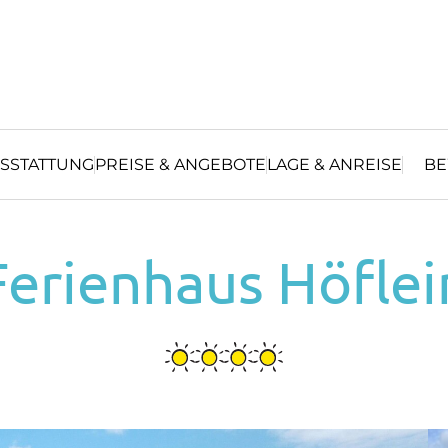
SSTATTUNG
PREISE & ANGEBOTE
LAGE & ANREISE
B
Ferienhaus Höflei