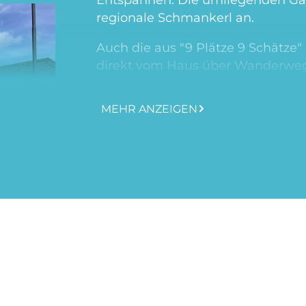
regionale Schmankerl an.
Auch die aus "9 Plätze 9 Schät
direkt vom Haus über Wanderwege
MEHR ANZEIGEN