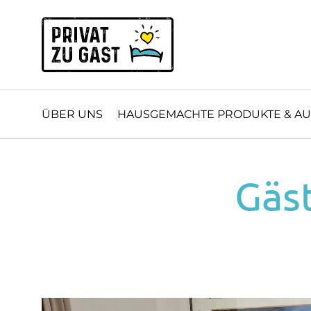
Zum Inhalt springen (Alt+0)
Zum Hauptmenü springen (Alt+1)
ÜBER UNS
HAUSGEMACHTE PRODUKTE & AU
Gäs