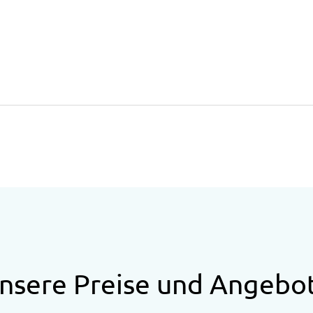
Parken
Motorradunterstellraum
Parkplätze an der Straße
Radunterstellmöglichkeit
Am Betrieb
Garten/Wiese
nsere Preise und Angebo
Ausstattung der Wohneinheit