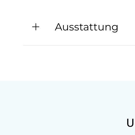
Ausstattung
Allgemeine Ausstattung
Nichtraucherzimmer
Anfahrtsmöglichkeiten
Auto
Bus
Taxi
U
Akzeptierte Zahlungsmittel