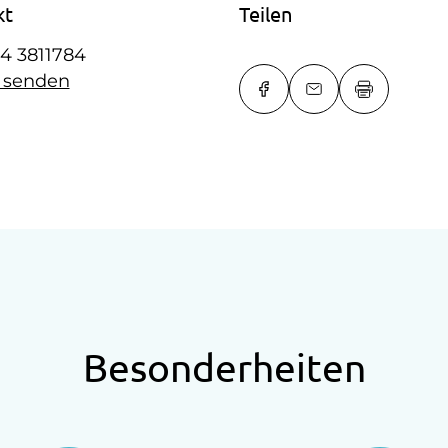
kt
Teilen
4 3811784
l senden
Besonderheiten