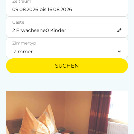
Zeitraum
Barzahlung
Gäste
Vor Ort gesprochene Sprachen
2
Erwachsene
0
Kinder
Deutsch
Zimmertyp
Englisch
Slowakisch
SUCHEN
Parken
Kostenlose Parkplätze
Motorradunterstellraum
Parkplätze an der Straße
Radunterstellmöglichkeit