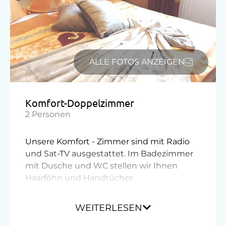
Am Betrieb
Garten/Wiese
Kinder-Ausstattung
ALLE FOTOS ANZEIGEN
Kinder sind willkommen
Kinderspielplatz
Komfort-Doppelzimmer
Spielzeug
2 Personen
Verpflegung
Unsere Komfort - Zimmer sind mit Radio
und Sat-TV ausgestattet. Im Badezimmer
Regionale Spezialitäten
mit Dusche und WC stellen wir Ihnen
Haarföhn und Handtücher
Vollwert/Biokost
selbstverständlich gerne zur Verfügung.
Übernachtung mit Frühstück
Die komfortable Ausstattung und die
WEITERLESEN
warmen Farben schaffen eine behagliche
Service