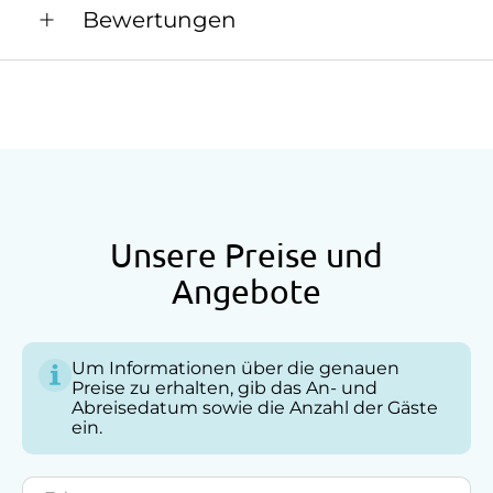
Bewertungen
Aufenthaltsraum
Fernsehraum
Garten
Lesezimmer
Nichtraucherzimmer
Unsere Preise und
Anfahrtsmöglichkeiten
Angebote
Auto
Bus
Um Informationen über die genauen
Taxi
Preise zu erhalten, gib das An- und
Abreisedatum sowie die Anzahl der Gäste
Zug
ein.
Akzeptierte Zahlungsmittel