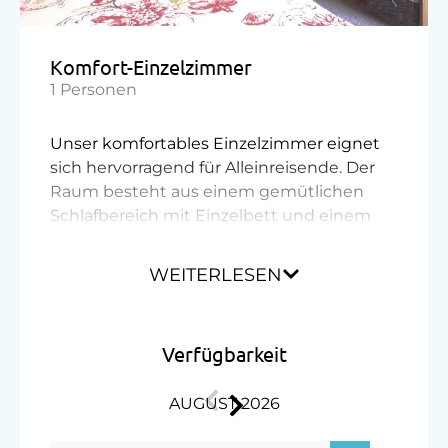
Komfort-Einzelzimmer
1 Personen
Unser komfortables Einzelzimmer eignet
sich hervorragend für Alleinreisende. Der
Raum besteht aus einem gemütlichen
Schlafbereich mit Einzelbett und einem
Badezimmer mit Dusche und WC. WLan
steht Ihnen kostenlos zur Verfügung.
WEITERLESEN
Ausstattung
Verfügbarkeit
Radio
AUGUST 2026
Dusche
Fernseher