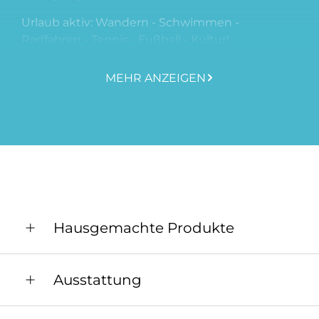
Urlaub aktiv: Wandern - Schwimmen -
Radfahren - Tennis - Fußball - Kultur!
Unser Ort Maria Taferl ist
MEHR ANZEIGEN
im
Nibelungengau
eingebettet. Nördlich von
uns erstreckt sich das
weitläufige Waldviertel
,
im Süden das
Alpenvorland bzw. Alpengebiet
,
westlich schließt der
Strudengau
an und
im Osten dehnt sich die
bekannte
Wachau
aus.
Wir freuen uns auf Ihren Besuch!
Hausgemachte Produkte
Unsere Produkte stammen aus der Region bzw.
Ausstattung
den Bauern sowie Fairtrade - Läden
Allgemeine Ausstattung