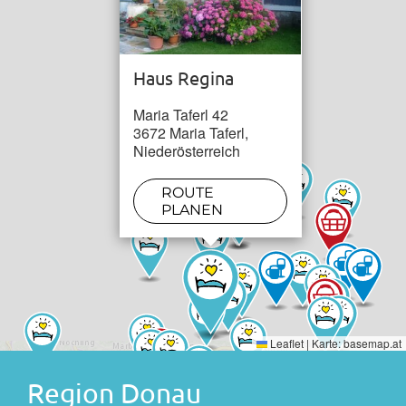
Haus Regina
Maria Taferl 42
3672 Maria Taferl,
Niederösterreich
ROUTE
PLANEN
Leaflet
|
Karte:
basemap.at
Region Donau