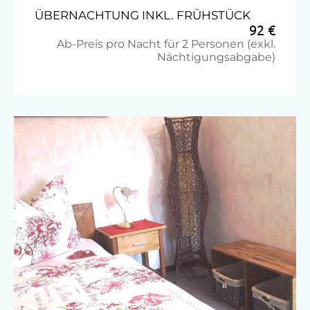
ÜBERNACHTUNG INKL. FRÜHSTÜCK
Jogging-Routen
92 €
Kegelbahn
Ab-Preis pro Nacht für 2 Personen (exkl.
Nächtigungsabgabe)
Minigolf
Nordic Walking
Radwege
Tennisplatz
Wandern
Wellnessangebote
Pool