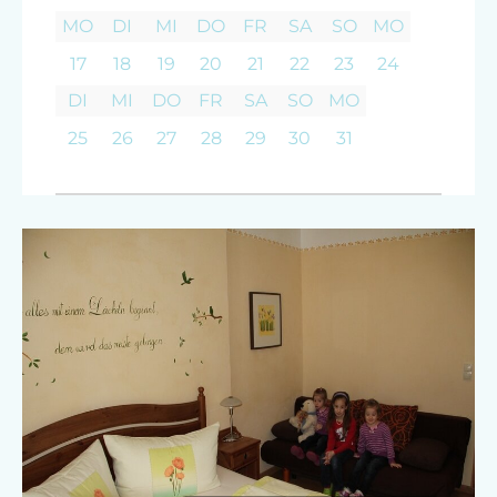
MO
DI
MI
DO
FR
SA
SO
MO
17
18
19
20
21
22
23
24
DI
MI
DO
FR
SA
SO
MO
25
26
27
28
29
30
31