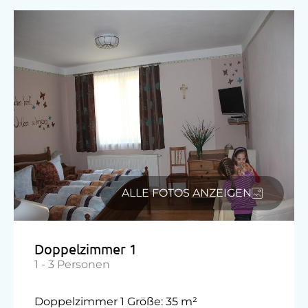
Kostenlose Parkplätze
Motorradunterstellraum
Parkplätze an der Straße
Radunterstellmöglichkeit
Überdachter Parkplatz
Unterkunftsart
Für max. 10 Personen
ALLE FOTOS ANZEIGEN
Am Betrieb
Garten/Wiese
Doppelzimmer 1
Hausgarten
1 - 3 Personen
Hofeigene Produkte
Doppelzimmer 1 Größe: 35 m²