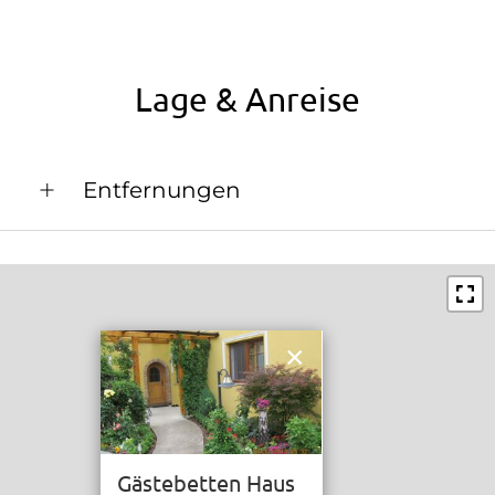
Lage & Anreise
Entfernungen
Bahnhof in 3 km
Bushaltestelle in 0.3 km
Ortszentrum in 0 km
×
Restaurant in 3 km
Schwimmbad in 9 km
See / Teich in 14 km
Gästebetten Haus