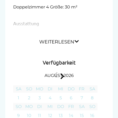
Doppelzimmer 4 Größe: 30 m²
Ausstattung
Einzelbett
WEITERLESEN
Verfügbarkeit
AUGUST 2026
SA
SO
MO
DI
MI
DO
FR
SA
1
2
3
4
5
6
7
8
SO
MO
DI
MI
DO
FR
SA
SO
9
10
11
12
13
14
15
16