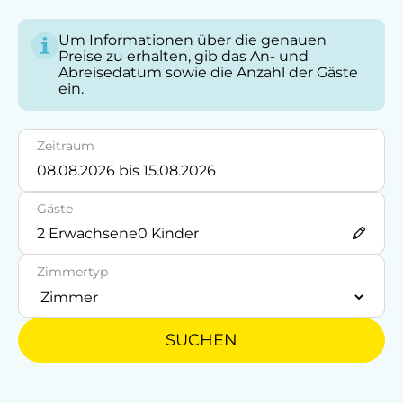
Auto
Um Informationen über die genauen
Bus
Preise zu erhalten, gib das An- und
Abreisedatum sowie die Anzahl der Gäste
Taxi
ein.
Akzeptierte Zahlungsmittel
Zeitraum
Barzahlung
Gäste
Vor Ort gesprochene Sprachen
2
Erwachsene
0
Kinder
Deutsch
Zimmertyp
Englisch
Tschechisch
SUCHEN
Parken