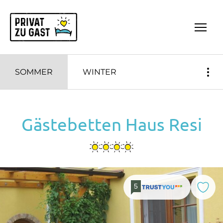
Zum Inhalt springen (Alt+0)
Zum Hauptmenü springen (Alt+1)
SOMMER
WINTER
Gästebetten Haus Resi
5