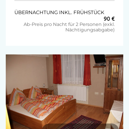
ÜBERNACHTUNG INKL. FRÜHSTÜCK
Seminar-Dienstleistungen
90 €
Ab-Preis pro Nacht für 2 Personen (exkl.
Hochgeschwindigkeits-Internetzugang
Nächtigungsabgabe)
Seminarraum