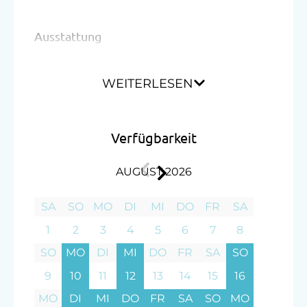
Kinder-Ausstattung
Ausstattung
Kinderspielplatz
Doppelbett (Queensize)
Spielzeug
WEITERLESEN
Ausziehcouch
Ausstattung der Wohneinheit
Verfügbarkeit
Brötchenservice
E-Herd
AUGUST 2026
Gästeküche
SA
SO
MO
DI
MI
DO
FR
SA
Kaffeemaschine
1
2
3
4
5
6
7
8
Mikrowelle
SO
MO
DI
MI
DO
FR
SA
SO
Geschirrspüler
9
10
11
12
13
14
15
16
Terrasse
MO
DI
MI
DO
FR
SA
SO
MO