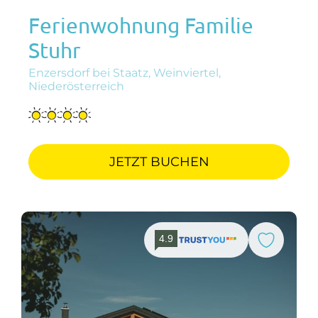
Ferienwohnung Familie
Stuhr
Enzersdorf bei Staatz, Weinviertel,
Niederösterreich
JETZT BUCHEN
4.9