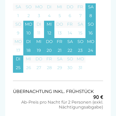
SA
SO
MO
DI
MI
DO
FR
SA
1
2
3
4
5
6
7
8
SO
MO
DI
MI
DO
FR
SA
SO
9
10
11
12
13
14
15
16
MO
DI
MI
DO
FR
SA
SO
MO
17
18
19
20
21
22
23
24
DI
MI
DO
FR
SA
SO
MO
25
26
27
28
29
30
31
ÜBERNACHTUNG INKL. FRÜHSTÜCK
90 €
Ab-Preis pro Nacht für 2 Personen (exkl.
Nächtigungsabgabe)