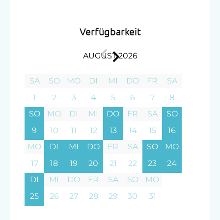
Geführte Bergtouren
Verfügbarkeit
Golf
Gästeabend
AUGUST 2026
Jogging-Routen
SA
SO
MO
DI
MI
DO
FR
SA
Nordic Walking
1
2
3
4
5
6
7
8
Radwege
SO
MO
DI
MI
DO
FR
SA
SO
Reiten
9
10
11
12
13
14
15
16
Reithalle
MO
DI
MI
DO
FR
SA
SO
MO
Reitunterricht
17
18
19
20
21
22
23
24
Reitwege
DI
MI
DO
FR
SA
SO
MO
25
26
27
28
29
30
31
Tennisplatz
Tischtennis