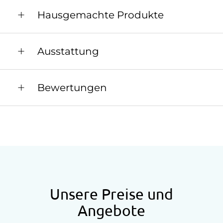
Gäste begrüßen zu dürfen.
Hausgemachte Produkte
Obst, Gemüse, Eier, selbstgem. Marmeladen,
Ausstattung
Vollkornbrot/-ecke
Allgemeine Ausstattung
Bewertungen
Aufenthaltsraum
Barrierefrei
Fernsehraum
Garten
Nichtraucherzimmer
Rollstuhlzugang
Unsere Preise und
Angebote
Anfahrtsmöglichkeiten