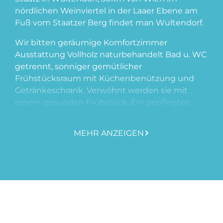
nördlichen Weinviertel in der Laaer Ebene am
Fuß vom Staatzer Berg findet man Wultendorf.
Wir bitten geräumige Komfortzimmer
Ausstattung Vollholz naturbehandelt Bad u. WC
getrennt, sonniger gemütlicher
Frühstücksraum mit Küchenbenützung und
Getränkeschrank. Verwöhnt werden sie mit
einem gesunden Frühstück. Ein gepflegtes
Dorf in ruhiger Lage mit 400 Einw. erwartet
seine Gäste. Im Innenhof befindet sich eine
MEHR ANZEIGEN
Terrasse, Laube, Tischtennis, Kinderspielplatz...
Vom Haus weg führt ein Radweg (Veltliner)-
Wanderweg- Nordic Walkingweg für Kinder u.
Senioren. Tennisplatz-Freibad-Reitmöglichkeit-
Resteraunt-Gasthaus-Heurigen alles zu Fuß zu
erreichen. Einen erholsamen Urlaub im Haus
Resi Wir freuen uns, Sie od. Euch als unsere