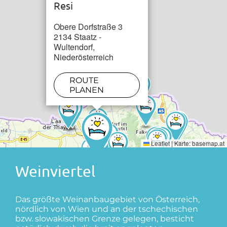
Resi
Obere Dorfstraße 3
2134 Staatz -
Wultendorf,
Niederösterreich
ROUTE
PLANEN
Leaflet
|
Karte:
basemap.at
Weinviertel
Das größte Weinanbaugebiet von Österreich,
nördlich von Wien und an der tschechischen
bzw. slowakischen Grenze gelegen, besticht