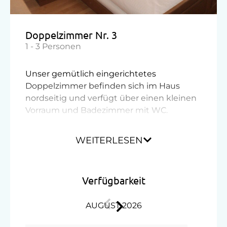
Ferienwohnung mit Frühstück
Geschirr vorhanden
Doppelzimmer Nr. 3
Gästeküche
1 - 3 Personen
Kaffeemaschine
Unser gemütlich eingerichtetes
Geschirrspüler
Doppelzimmer befinden sich im Haus
nordseitig und verfügt über einen kleinen
Verpflegung
Vorraum und Badezimmer mit WC.
Ohne Verpflegung
WEITERLESEN
Ausstattung
Übernachtung mit Frühstück
Dusche
Service
Verfügbarkeit
Fernseher
Gepäckservice
Toilette
AUGUST 2026
Transfer Bahnhof
Wlan