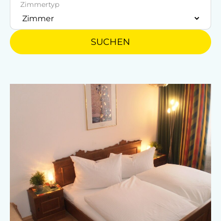
Zimmertyp
Englisch
Französisch
SUCHEN
Parken
Kostenlose Parkplätze
Motorradunterstellraum
Radunterstellmöglichkeit
Am Betrieb
Garten/Wiese
Ausstattung der Wohneinheit
Bettwäsche vorhanden