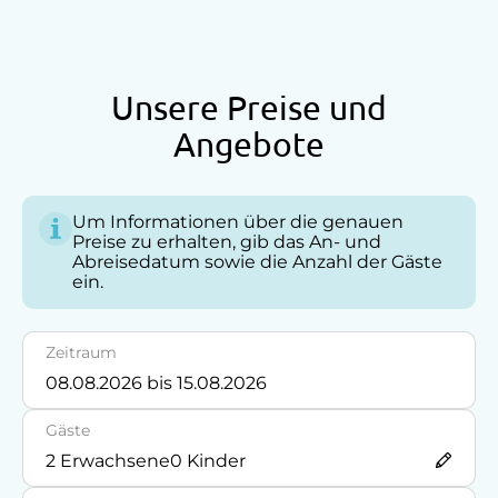
Fernsehraum
Haustiergerecht
Lesezimmer
Unsere Preise und
Angebote
Anfahrtsmöglichkeiten
Auto
Um Informationen über die genauen
Bus
Preise zu erhalten, gib das An- und
Abreisedatum sowie die Anzahl der Gäste
ein.
Akzeptierte Zahlungsmittel
Barzahlung
Zeitraum
Überweisung / SEPA
Gäste
Vor Ort gesprochene Sprachen
2
Erwachsene
0
Kinder
Deutsch