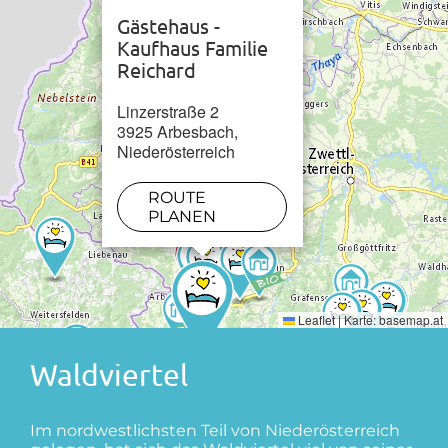
Gästehaus -
Skilift in 8 km
Kaufhaus Familie
Reichard
Loipe in 0.5 km
Linzerstraße 2
3925 Arbesbach,
Niederösterreich
ROUTE
PLANEN
Leaflet
|
Karte:
basemap.at
Waldviertel
Im nordwestlichsten Teil von Niederösterreich