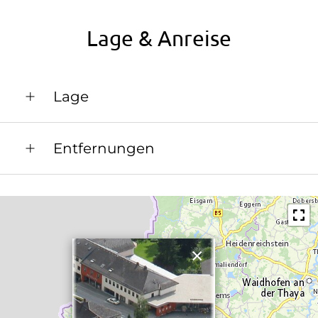
Tennisplatz
Lage & Anreise
Tischtennis
Lage
Zentrum
Entfernungen
Bahnhof in 28 km
Bushaltestelle in 0.5 km
Ortszentrum in 0.3 km
×
Restaurant in 0.1 km
Schwimmbad in 11 km
See / Teich in 0.5 km