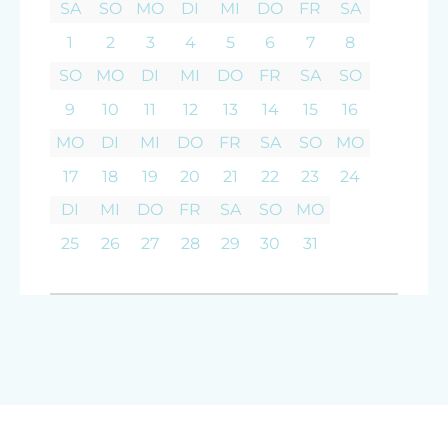
SA
SO
MO
DI
MI
DO
FR
SA
Haupthaus
Freizeitaktivitäten am Betrieb und in der
1
2
3
4
5
6
7
8
Umgebung
Doppelbett (Kingsize)
SO
MO
DI
MI
DO
FR
SA
SO
Badesee
9
10
11
12
13
14
15
16
Bogenschießen
MO
DI
MI
DO
FR
SA
SO
MO
Eislaufen
17
18
19
20
21
22
23
24
Eisstockschießen
DI
MI
DO
FR
SA
SO
MO
Erlebniswanderweg
25
26
27
28
29
30
31
Fahrradverleih
Geführte Wanderungen
Kegelbahn
Radwege
Reiten