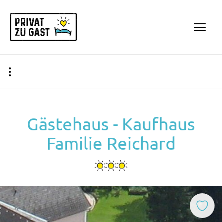
Zum Inhalt springen (Alt+0)
Zum Hauptmenü springen (Alt+1)
Gästehaus - Kaufhaus
Familie Reichard