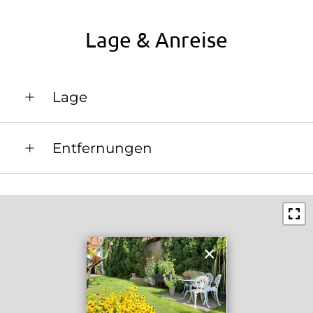
Lage & Anreise
Lage
Lage im Grünen
Entfernungen
Zentrum
Bahnhof in 3 km
Bushaltestelle in 0.5 km
Ortszentrum in 0.1 km
×
Restaurant in 0.8 km
Schwimmbad in 6 km
See / Teich in 4 km