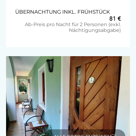
Kutschenfahrten
ÜBERNACHTUNG INKL. FRÜHSTÜCK
Radwege
81 €
Tennisplatz
Ab-Preis pro Nacht für 2 Personen (exkl.
Nächtigungsabgabe)
Wandern