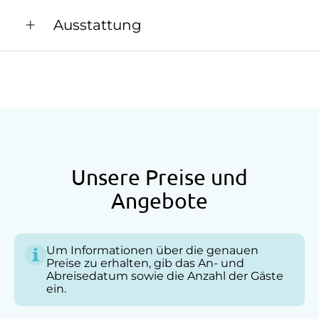
stehen einige Spielgeräte sowie ein Sandkasten
Marmeladen, Liköre
Ausstattung
zur Verfügung.
Wir freuen uns auf Ihren Besuch!
Allgemeine Ausstattung
Familie Karin & Stefan Schwarzinger
Aufenthaltsraum
Barrierefrei
Fernsehraum
Haustiergerecht
Unsere Preise und
Mitnahme von Hunden erlaubt
Angebote
Nichtraucherzimmer
Um Informationen über die genauen
Anfahrtsmöglichkeiten
Preise zu erhalten, gib das An- und
Abreisedatum sowie die Anzahl der Gäste
Auto
ein.
Bus