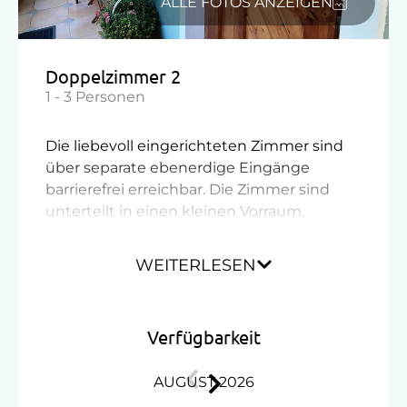
ALLE FOTOS ANZEIGEN
Doppelzimmer 2
1 - 3 Personen
Die liebevoll eingerichteten Zimmer sind
über separate ebenerdige Eingänge
barrierefrei erreichbar. Die Zimmer sind
unterteilt in einen kleinen Vorraum,
Dusche mit WC und Schlafraum mit
Minibar und SAT-TV.
WEITERLESEN
Ausstattung
Verfügbarkeit
Dusche
AUGUST 2026
Fernseher