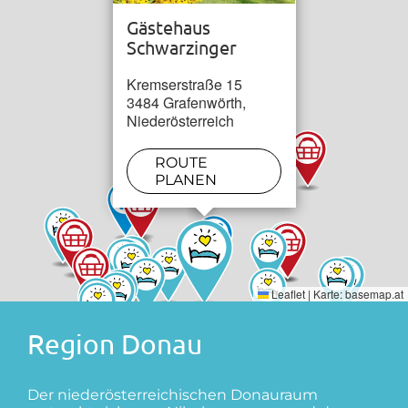
Gästehaus
Schwarzinger
Kremserstraße 15
3484 Grafenwörth,
Niederösterreich
ROUTE
PLANEN
Leaflet
|
Karte:
basemap.at
Region Donau
Der niederösterreichischen Donauraum