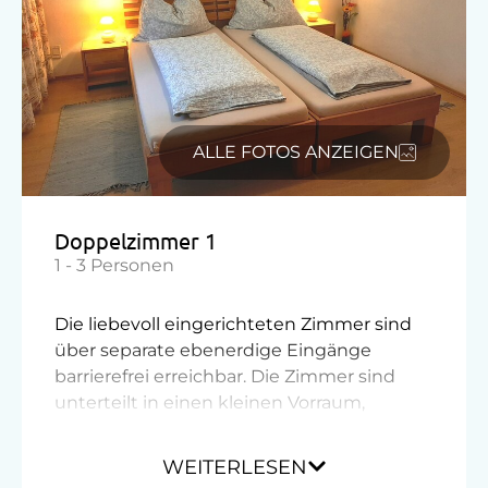
Radunterstellmöglichkeit
Am Betrieb
Garten/Wiese
ALLE FOTOS ANZEIGEN
Hofeigene Produkte
Kinder-Ausstattung
Doppelzimmer 1
Kinder sind willkommen
1 - 3 Personen
Kinderspielplatz
Die liebevoll eingerichteten Zimmer sind
Spielzeug
über separate ebenerdige Eingänge
barrierefrei erreichbar. Die Zimmer sind
Verpflegung
unterteilt in einen kleinen Vorraum,
Dusche mit WC und Schlafraum mit
Übernachtung mit Frühstück
Minibar und SAT-TV.
WEITERLESEN