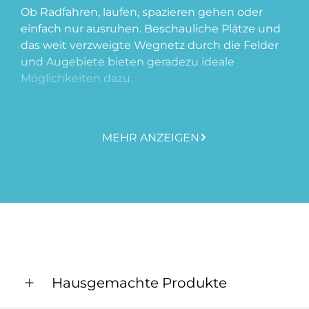
Ob Radfahren, laufen, spazieren gehen oder
einfach nur ausruhen. Beschauliche Plätze und
das weit verzweigte Wegnetz durch die Felder
und Augebiete bieten geradezu ideale
Möglichkeiten dazu.
Bei uns können Sie einfach die Seele baumeln
lassen. Unsere Ruheplätze im Garten laden zum
MEHR ANZEIGEN
Verweilen ein. Entspannen Sie sich im Schatten
des Marillenbaumes oder lassen Sie den Tag bei
einem Glas Wein auf unserer gemütlichen
Terrasse ausklingen.
In einem unserer gemütlich ausgestatteten,
behindertengerechten Doppelzimmer, können
Sie Ihren Urlaub genießen. Die Zimmer liegen in
einem mit vielen Blumen begrünten, ruhigen
Hausgemachte Produkte
Innenhof, der auch Ihnen und Ihren Kindern zur
Verfügung steht. Für unsere kleinen Gäste