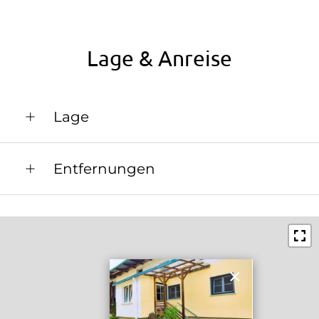
Wlan
Altbau
Lage & Anreise
Doppelbett (Kingsize)
Lage
Lage im Grünen
Entfernungen
Ortsrand
Bahnhof in 10 km
Bushaltestelle in 0.5 km
Ortszentrum in 0.5 km
×
Restaurant in 0.5 km
Schwimmbad in 15 km