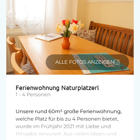
Am Betrieb
Garten/Wiese
Hausgarten
Hofeigene Produkte
Kinder-Ausstattung
ALLE FOTOS ANZEIGEN
Kinder sind willkommen
Ferienwohnung Naturplatzerl
Ausstattung der Wohneinheit
1 - 4 Personen
Bettwäsche vorhanden
Unsere rund 60m² große Ferienwohnung,
Geschirr vorhanden
welche Platz für bis zu 4 Personen bietet,
Gästeküche
wurde im Frühjahr 2021 mit Liebe und
Hingabe renoviert. Aus vielen Ideen und
Kaffeemaschine