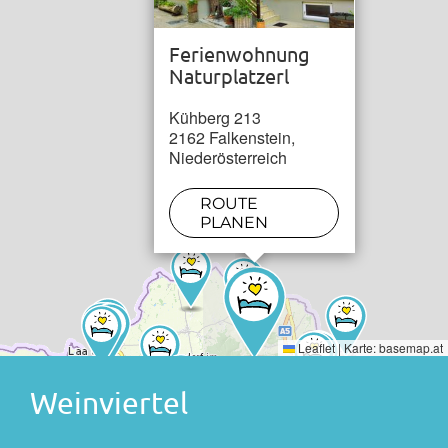
See / Teich in 10 km
Ferienwohnung
Naturplatzerl
Kühberg 213
2162 Falkenstein,
Niederösterreich
ROUTE
PLANEN
Leaflet
|
Karte:
basemap.at
Weinviertel