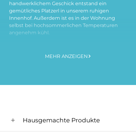
handwerklichem Geschick entstand ein
gemütliches Platzerl in unserem ruhigen
Innenhof. Außerdem ist es in der Wohnung
selbst bei hochsommerlichen Temperaturen
angenehm kühl.
Die Ferienwohnung teilt sich in einen
Eingangsbereich mit Essecke, ein
MEHR ANZEIGEN
Doppelzimmer, ein Wohnzimmer mit
Schlafcouch, eine ausgestattete Küche, ein
Badezimmer und eine getrennte Toilette. Der
Garten mit kleinem Teich, vielen Pflanzen und
Tieren lädt förmlich zum Entspannen ein.
Im romantischen Weinort Falkenstein gibt es
außerdem einiges zu erkunden, zum Beispiel
die Burgruine, die Kellergasse oder den
Hausgemachte Produkte
Weinwanderpark "Falkenflug". Auch die
Umgebung rund um Falkenstein bietet viele
Gutes aus Garten und Küche